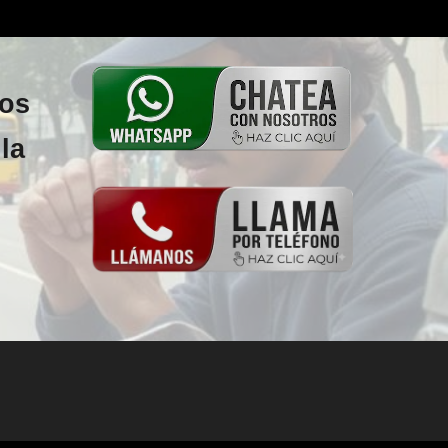
los
la