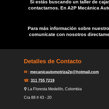
Si estás buscando un
taller de caj
contactarnos. En A2P Mecánica Auto
Para más información sobre nuestros
comunícate con nosotros directamen
Detalles de Contacto
✉ :
mecanicautomotriza2p
@hotmail.com
☎:
311 755 7219
⚲
La Floresta Medellín
, Colombia
Cra 88
# 43 -
20