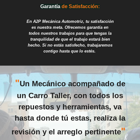
Garant
í
a
de Sa
tisfacc
i
ón:
En A2P Mec
á
nic
a Automotriz
, tu satisfacción
es nuestra meta. Ofrecemos garantía en
todos nuestros trabajos para que tengas la
tranquilidad de que el trabajo estará bien
hecho. Si no estás satisfecho, trabajaremos
contigo hasta que lo estés.
"
Un Mecánico acompañado de
un Carro Taller, con todos los
repuestos y herramientas, va
hasta donde tú estas, realiza la
"
revisión y el arreglo pertinente