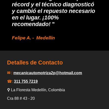
récord y el técnico diagnosticó
y cambió el repuesto necesario
en el lugar. ¡100%
recomendado!
"
Felipe
A
. -
Medellín
Detalles de Contacto
✉ :
mecanicautomotriza2p
@hotmail.com
☎:
311 755 7219
⚲
La Floresta Medellín
, Colombia
Cra 88
# 43 -
20