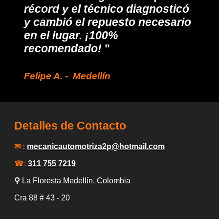
récord y el técnico diagnosticó
y cambió el repuesto necesario
en el lugar. ¡100%
recomendado!
"
Felipe
A
. -
Medellín
Detalles de Contacto
✉ :
mecanicautomotriza2p
@hotmail.com
☎:
311 755 7219
⚲
La Floresta Medellín
, Colombia
Cra 88
# 43 -
20