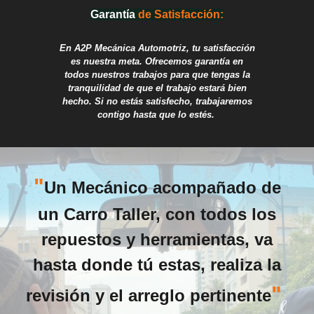
Garant
í
a
de Sa
tisfacc
i
ón:
En A2P Mec
á
nic
a Automotriz
, tu satisfacción
es nuestra meta. Ofrecemos garantía en
todos nuestros trabajos para que tengas la
tranquilidad de que el trabajo estará bien
hecho. Si no estás satisfecho, trabajaremos
contigo hasta que lo estés.
"
Un Mecánico acompañado de
un Carro Taller, con todos los
repuestos y herramientas, va
hasta donde tú estas, realiza la
"
revisión y el arreglo pertinente