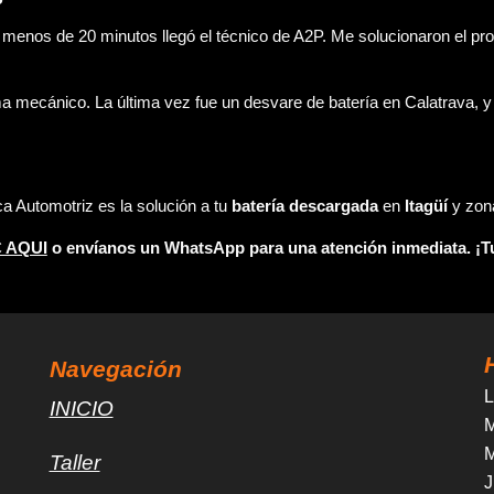
n menos de 20 minutos llegó el técnico de A2P. Me solucionaron el pr
 mecánico. La última vez fue un desvare de batería en Calatrava, y c
 Automotriz es la solución a tu
batería descargada
en
Itagüí
y zon
C AQUI
o envíanos un WhatsApp para una atención inmediata. ¡Tu 
Navegación
L
INICIO
M
M
Taller
J