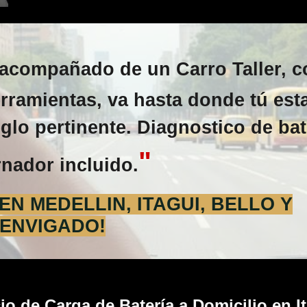
 acompañado de un Carro Taller, c
rramientas, va hasta donde tú est
reglo pertinente. Diagnostico de bat
"
rnador incluido.
N MEDELLIN, ITAGUI, BELLO Y
ENVIGADO!
io de Carga de Batería a Domicilio en I