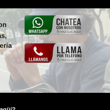
on
as,
ería
tagüí?