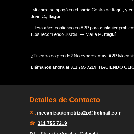
"Mi carro se apagó en el barrio Centro de Itagüí, y e
Juan C.,
Itagüí
"Llevo años confiando en A2P para cualquier problema
¡Los recomiendo 100%!" — María P.,
Itagüí
¿Tu carro no prende? No esperes más. A2P Mecánica
Llámanos ahora al 311 755 7219 HACIENDO CLI
Detalles de Contacto
✉ :
mecanicautomotriza2p
@hotmail.com
☎:
311 755 7219
⚲
La Floresta Medellín
, Colombia