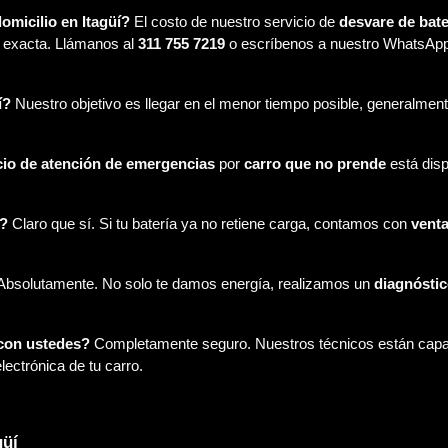
omicilio en Itagüí?
El costo de nuestro servicio de
desvare de bate
n exacta. Llámanos al
311 755 7219
o escríbenos a nuestro WhatsApp 
í?
Nuestro objetivo es llegar en el menor tiempo posible, generalmen
cio de atención de emergencias
por
carro que no prende
está disp
o?
Claro que sí. Si tu batería ya no retiene carga, contamos con
venta
bsolutamente. No solo te damos energía, realizamos un
diagnóstic
 con ustedes?
Completamente seguro. Nuestros técnicos están capac
lectrónica de tu carro.
güí