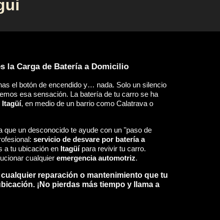
gui
s la Carga de Batería a Domicilio
onas el botón de encendido y… nada. Solo un silencio
demos esa sensación. La batería de tu carro se ha
n
Itagüí
, en medio de un barrio como Calatrava o
e a que un desconocido te ayude con un "paso de
rofesional:
servicio de desvare por batería a
s a tu ubicación en
Itagüí
para revivir tu carro.
lucionar cualquier
emergencia automotriz
.
 cualquier reparación o mantenimiento que tu
ubicación. ¡No pierdas más tiempo y llama a