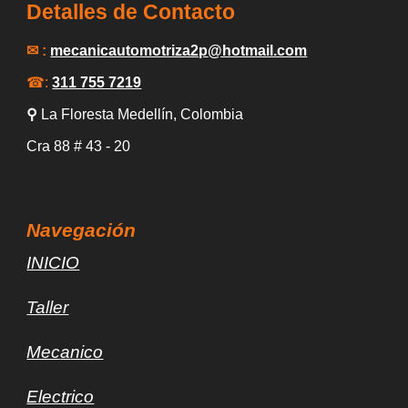
Detalles de Contacto
✉ :
mecanicautomotriza2p
@hotmail.com
☎:
311 755 7219
⚲
La Floresta Medellín
, Colombia
Cra 88
# 43 -
20
Navegación
INICIO
Taller
Mec
a
nico
Electrico