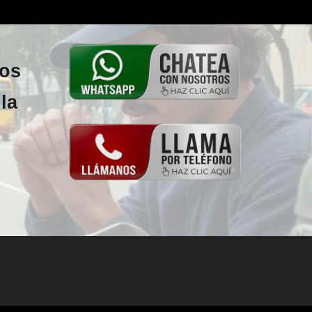
los
la