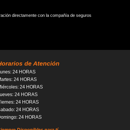
paración directamente con la compañía de seguros
Horarios de Atención
unes
: 24 HORAS
artes
: 24 HORAS
iércoles
:
24 HORAS
ueves
:
24 HORAS
iernes
:
24 HORAS
Sabado
:
24 HORAS
Domingo
:
24 HORAS
iempre Disponibles para tí