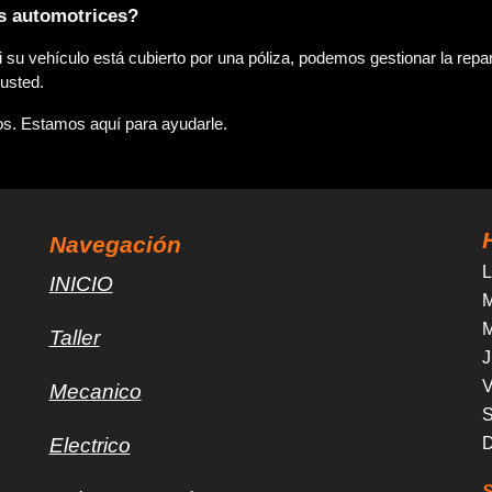
s automotrices?
i su vehículo está cubierto por una póliza, podemos gestionar la re
 usted.
s. Estamos aquí para ayudarle.
Navegación
L
INICIO
M
M
Taller
J
V
Mec
a
nico
Electrico
S