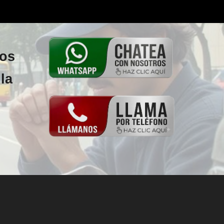
los
la