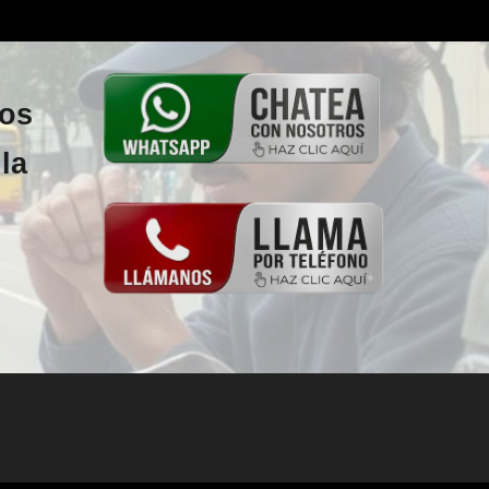
los
la