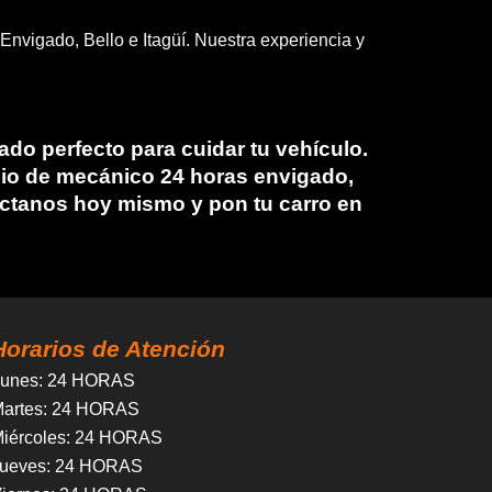
Envigado, Bello e Itagüí. Nuestra experiencia y
ado perfecto para cuidar tu vehículo.
cio de
mecánico 24 horas envigado
,
áctanos hoy mismo y pon tu carro en
Horarios de Atención
unes
: 24 HORAS
artes
: 24 HORAS
iércoles
:
24 HORAS
ueves
:
24 HORAS