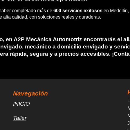
 haber completado más de
600 servicios exitosos
en Medellín, 
 alta calidad, con soluciones reales y duraderas.
o
, en
A2P Mecánica Automotriz
encontrarás el ali
envigado
,
mecánico a domicilio envigado
y servi
era rápida, segura y a precios accesibles. ¡Cont
Navegación
L
INICIO
M
M
Taller
J